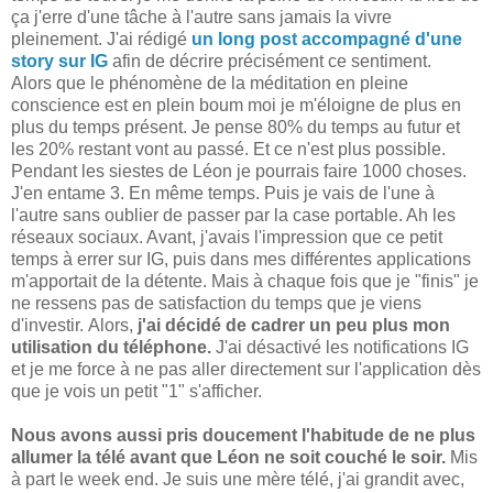
ça j'erre d'une tâche à l'autre sans jamais la vivre
pleinement. J'ai rédigé
un long post accompagné d'une
story sur IG
afin de décrire précisément ce sentiment.
Alors que le phénomène de la méditation en pleine
conscience est en plein boum moi je m'éloigne de plus en
plus du temps présent. Je pense 80% du temps au futur et
les 20% restant vont au passé. Et ce n'est plus possible.
Pendant les siestes de Léon je pourrais faire 1000 choses.
J'en entame 3. En même temps. Puis je vais de l'une à
l'autre sans oublier de passer par la case portable. Ah les
réseaux sociaux. Avant, j'avais l'impression que ce petit
temps à errer sur IG, puis dans mes différentes applications
m'apportait de la détente. Mais à chaque fois que je "finis" je
ne ressens pas de satisfaction du temps que je viens
d'investir.
Alors,
j'ai décidé de cadrer un peu plus mon
utilisation du téléphone.
J'ai désactivé les notifications IG
et je me force à ne pas aller directement sur l'application dès
que je vois un petit "1" s'afficher.
Nous avons aussi pris doucement l'habitude de ne plus
allumer la télé avant que Léon ne soit couché le soir.
Mis
à part le week end. Je suis une mère télé, j'ai grandit avec,