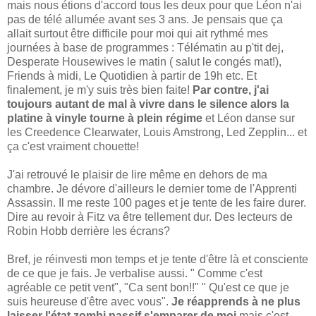
mais nous étions d'accord tous les deux pour que Léon n'ai
pas de télé allumée avant ses 3 ans. Je pensais que ça
allait surtout être difficile pour moi qui ait rythmé mes
journées à base de programmes : Télématin au p'tit dej,
Desperate Housewives le matin ( salut le congés mat!),
Friends à midi, Le Quotidien à partir de 19h etc. Et
finalement, je m'y suis très bien faite!
Par contre, j'ai
toujours
autant de mal à vivre dans le silence alors la
platine à vinyle
tourne à plein régime
et Léon danse sur
les Creedence Clearwater, Louis Amstrong, Led Zepplin... et
ça c'est vraiment chouette!
J'ai retrouvé le plaisir de lire même en dehors de ma
chambre. Je dévore d'ailleurs le dernier tome de l'Apprenti
Assassin. Il me reste 100 pages et je tente de les faire durer.
Dire au revoir à Fitz va être tellement dur. Des lecteurs de
Robin Hobb derrière les écrans?
Bref, je réinvesti mon temps et je tente d'être là et consciente
de ce que je fais. Je verbalise aussi. " Comme c'est
agréable ce petit vent", "Ca sent bon!!" " Qu'est ce que je
suis heureuse d'être avec vous".
Je réapprends à ne plus
laisser l'état zombi passif s'emparer de moi
mais c'est