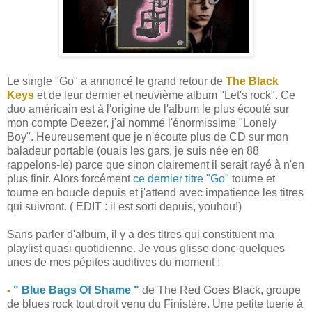
Le single "Go" a annoncé le grand retour de
The Black
Keys
et de leur dernier et neuvième album "Let's rock". Ce
duo américain est à l'origine de l'album le plus écouté sur
mon compte Deezer, j'ai nommé l'énormissime "Lonely
Boy". Heureusement que je n'écoute plus de CD sur mon
baladeur portable (ouais les gars, je suis née en 88
rappelons-le) parce que sinon clairement il serait rayé à n'en
plus finir. Alors forcément
ce dernier titre "Go"
tourne et
tourne en boucle depuis et j'attend avec impatience les titres
qui suivront. ( EDIT : il est sorti depuis, youhou!)
Sans parler d'album, il y a des titres qui constituent ma
playlist quasi quotidienne. Je vous glisse donc quelques
unes de mes pépites auditives du moment :
-
" Blue Bags Of Shame "
de The Red Goes Black, groupe
de blues rock tout droit venu du Finistère. Une petite tuerie à