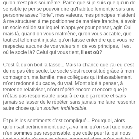
qu'on n'est plus soi-même. Parce que si je suis quelqu'un de
sensible je pense pouvoir dire qu'habituellement je suis une
personne assez "forte", mes valeurs, mes principes m'aident
à me structurer, à me positionner de manière franche, à avoir
un socle solide sur lequel m'appuyer pour penser, agir. Oui
mais là, quand on vous malmène, qu'on vous accable, que
tout est tellement injuste, qu'on laisse entendre que vous ne
respectez aucune de vos valeurs ni de vos principes, il est
où le socle là? Celui qui vous tient,
il est où
?
C'est là qu'on boit la tasse... Mais la chance que j'ai eu c'est
de ne pas être seule. Le socle s'est reconstitué grâce à mon
compagnon, ma famille, mes collègues qui inlassablement
m'ont redonné du cadre, du vrai. M'ont aidé à penser, à
tenter de relativiser, m'ont répété encore et encore que je
n'étais pas responsable jusqu'à ce que ça rentre et sans
jamais se lasser de le répéter, sans jamais me faire ressentir
autre chose qu'un
soutien indéfectible
.
Et puis les sentiments c'est compliqué... Pourquoi, alors
qu'on sait pertinemment que ça va finir, qu'on sait que nous
n'en sommes pas responsable, que cette peur là, qui nous