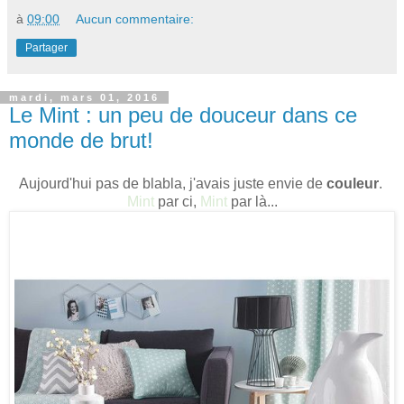
à
09:00
Aucun commentaire:
Partager
mardi, mars 01, 2016
Le Mint : un peu de douceur dans ce
monde de brut!
Aujourd'hui pas de blabla, j'avais juste envie de
couleur
.
Mint
par ci,
Mint
par là...