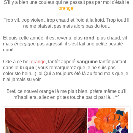
S'il y a bien une couleur qui ne passait pas par moi c'était le
orange
!
Trop vif, trop violent, trop chaud et froid à la froid. Trop tout! Il
ne me plaisait pas mais alors pas du tout.
Et puis cette année, il est revenu, plus
rond
, plus chaud, vif
mais
énergique
pas agressif, il s'est fait
une petite beauté
quoi!
Ôde à ce bel
orange
, tantôt appelé
sanguine
tantôt partant
dans le
brique
( vous remarquerez que je ne suis pas
coloriste hein...) lol Qui a toujours été là au fond mais que je
n'ai jamais su voir.
Bref, ce nouvel orange là me plait bien, p'tètre même qu'il
m'habillera, allez en p'tites touche par ci par là... ^^