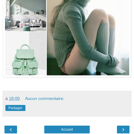
à
18:00
Aucun commentaire:
Partager
‹
›
Accueil