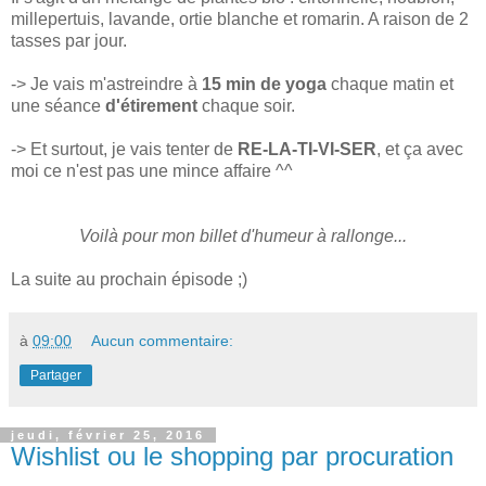
millepertuis, lavande, ortie blanche et romarin. A raison de 2
tasses par jour.
-> Je vais m'astreindre à
15 min de yoga
chaque matin et
une séance
d'étirement
chaque soir.
-> Et surtout, je vais tenter de
RE-LA-TI-VI-SER
, et ça avec
moi ce n'est pas une mince affaire ^^
Voilà pour mon billet d'humeur à rallonge...
La suite au prochain épisode ;)
à
09:00
Aucun commentaire:
Partager
jeudi, février 25, 2016
Wishlist ou le shopping par procuration