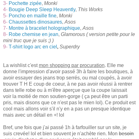
3-
Pochette zipée
,
Monki
4-
Bougie Deep Sleep Heavently
,
This Works
5-
Poncho en maille fine
,
Monki
6-
Chaussettes dinosaures
,
Asos
7-
Montre à bracelet holographique
,
Asos
8-
Robe chemise en jean
,
Glamorous ( version petite pour le
mini truc que je suis ;) )
9-
T-shirt logo arc en ciel
,
Superdry
La wishlist c'est
mon shopping par procuration
. Elle me
donne l'impression d'avoir passé 3h à faire les boutiques, à
avoir essayer des jeans trop serrés, ou mal coupés, à avoir
trouver T H E coup de coeur, à ne pas avoir réussi à rentrer
dans telle robe ou à m'être aperçue que la coupe laissait
voir la moitié de mon soutien-gorge ( ça peut être un parti
pris, mais disons que ce n'est pas le mien lol). Ce produit est
cool mais allons voir s'il n'y en a pas un presque identique
mais avec un détail en +! lol
Bref, une fois que j'ai passé 1h à farfouiller sur un site, je
suis crevée! lol et bien souvent je n'achète rien. Mon
besoin