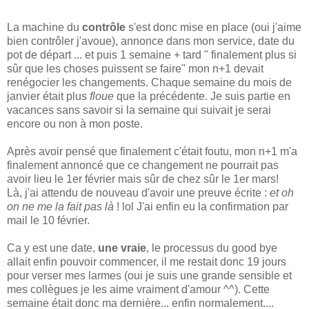
La machine du
contrôle
s'est donc mise en place (oui j'aime
bien contrôler j'avoue), annonce dans mon service, date du
pot de départ ... et puis 1 semaine + tard " finalement plus si
sûr que les choses puissent se faire" mon n+1 devait
renégocier les changements. Chaque semaine du mois de
janvier était plus
floue
que la précédente. Je suis partie en
vacances sans savoir si la semaine qui suivait je serai
encore ou non à mon poste.
Après avoir pensé que finalement c'était foutu, mon n+1 m'a
finalement annoncé que ce changement ne pourrait pas
avoir lieu le 1er février mais sûr de chez sûr le 1er mars!
Là, j'ai attendu de nouveau d'avoir une preuve écrite :
et oh
on ne me la fait pas là
! lol J'ai enfin eu la confirmation par
mail le 10 février.
Ca y est une date,
une vraie
, le processus du good bye
allait enfin pouvoir commencer, il me restait donc 19 jours
pour verser mes larmes (oui je suis une grande sensible et
mes collègues je les aime vraiment d'amour ^^). Cette
semaine était donc ma dernière... enfin normalement....