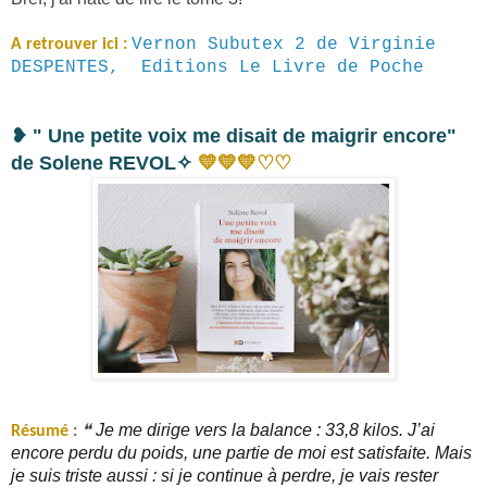
Vernon Subutex 2 de Virginie
A retrouver ici :
DESPENTES, Editions Le Livre de Poche
❥
" Une petite voix me disait de maigrir encore"
♡
♡
de Solene REVOL✧
💛
💛
💛
Je me dirige vers la balance : 33,8 kilos. J’ai
Résumé
:
❝
encore perdu du poids, une partie de moi est satisfaite. Mais
je suis triste aussi : si je continue à perdre, je vais rester