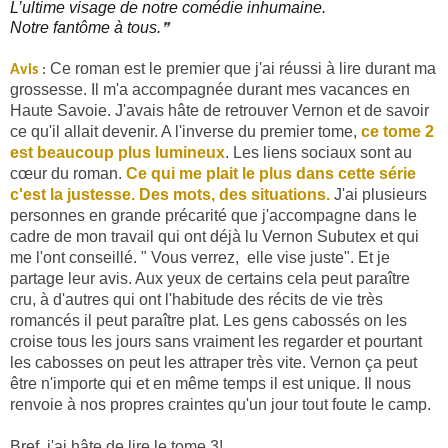
L’ultime visage de notre comédie inhumaine.
Notre fantôme à tous.
❞
Ce roman est le premier que j'ai réussi à lire durant ma
Avis
:
grossesse. Il m'a accompagnée durant mes vacances en
Haute Savoie. J'avais hâte de retrouver Vernon et de savoir
ce qu'il allait devenir. A l'inverse du premier tome,
ce tome 2
est beaucoup plus lumineux
. Les liens sociaux sont au
cœur du roman.
Ce qui me plait le plus dans cette série
c'est la justesse. Des mots, des situations.
J'ai plusieurs
personnes en grande précarité que j'accompagne dans le
cadre de mon travail qui ont déjà lu Vernon Subutex et qui
me l'ont conseillé. " Vous verrez, elle vise juste". Et je
partage leur avis. Aux yeux de certains cela peut paraître
cru, à d'autres qui ont l'habitude des récits de vie très
romancés il peut paraître plat. Les gens cabossés on les
croise tous les jours sans vraiment les regarder et pourtant
les cabosses on peut les attraper très vite. Vernon ça peut
être n'importe qui et en même temps il est unique. Il nous
renvoie à nos propres craintes qu'un jour tout foute le camp.
Bref, j'ai hâte de lire le tome 3!