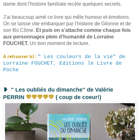
dame dont l'histoire familiale recèle quelques secrets.
J'ai beaucoup aimé ce livre qui mêle humour et émotions.
On se laisse vite embarquer par l'histoire de Gilonne et de
son fils Côme.
Et puis on s'attache comme chaque fois
aux personnages plein d'humanité de Lorraine
FOUCHET.
Un bon moment de lecture.
" Les couleurs de la vie" de
A retrouver ici :
Lorraine FOUCHET, Editions le Livre de
Poche
❥
" Les oubliés du dimanche" de Valérie
PERRIN
💛
💛
💛
💛
💛
( coup de coeur!)