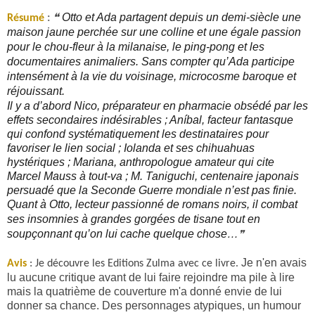
Otto et Ada partagent depuis un demi-siècle une
Résumé
:
❝
maison jaune perchée sur une colline et une égale passion
pour le chou-fleur à la milanaise, le ping-pong et les
documentaires animaliers. Sans compter qu’Ada participe
intensément à la vie du voisinage, microcosme baroque et
réjouissant.
Il y a d’abord Nico, préparateur en pharmacie obsédé par les
effets secondaires indésirables ; Aníbal, facteur fantasque
qui confond systématiquement les destinataires pour
favoriser le lien social ; Iolanda et ses chihuahuas
hystériques ; Mariana, anthropologue amateur qui cite
Marcel Mauss à tout-va ; M. Taniguchi, centenaire japonais
persuadé que la Seconde Guerre mondiale n’est pas finie.
Quant à Otto, lecteur passionné de romans noirs, il combat
ses insomnies à grandes gorgées de tisane tout en
soupçonnant qu’on lui cache quelque chose…
❞
Je n'en avais
Avis
:
Je découvre les Editions Zulma avec ce livre.
lu aucune critique avant de lui faire rejoindre ma pile à lire
mais la quatrième de couverture m'a donné envie de lui
donner sa chance. Des personnages atypiques, un humour