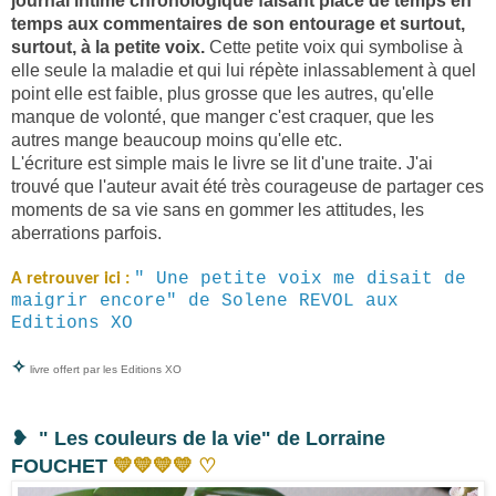
journal intime chronologique faisant place de temps en
temps aux commentaires de son entourage et surtout,
surtout, à la petite voix.
Cette petite voix qui symbolise à
elle seule la maladie et qui lui répète inlassablement à quel
point elle est faible, plus grosse que les autres, qu'elle
manque de volonté, que manger c'est craquer, que les
autres mange beaucoup moins qu'elle etc.
L'écriture est simple mais le livre se lit d'une traite. J'ai
trouvé que l'auteur avait été très courageuse de partager ces
moments de sa vie sans en gommer les attitudes, les
aberrations parfois.
" Une petite voix me disait de
A retrouver ici :
maigrir encore" de Solene REVOL aux
Editions XO
✧
livre offert par les Editions XO
❥
" Les couleurs de la vie" de Lorraine
♡
FOUCHET
💛
💛
💛
💛