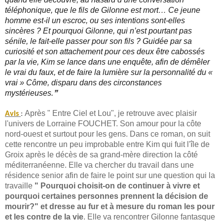
téléphonique, que le fils de Gilonne est mort… Ce jeune
homme est-il un escroc, ou ses intentions sont-elles
sincères ? Et pourquoi Gilonne, qui n’est pourtant pas
sénile, le fait-elle passer pour son fils ? Guidée par sa
curiosité et son attachement pour ces deux être cabossés
par la vie, Kim se lance dans une enquête, afin de démêler
le vrai du faux, et de faire la lumière sur la personnalité du «
vrai » Côme, disparu dans des circonstances
mystérieuses.
❞
Après " Entre Ciel et Lou", je retrouve avec plaisir
Avis
:
l'univers de Lorraine FOUCHET. Son amour pour la côte
nord-ouest et surtout pour les gens. Dans ce roman, on suit
cette rencontre un peu improbable entre Kim qui fuit l'île de
Groix après le décès de sa grand-mère direction la côté
méditerranéenne. Elle va chercher du travail dans une
résidence senior afin de faire le point sur une question qui la
travaille
" Pourquoi choisit-on de continuer à vivre et
pourquoi certaines personnes prennent la décision de
mourir?" et dresse au fur et à mesure du roman les pour
et les contre de la vie
. Elle va rencontrer Gilonne fantasque