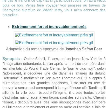
ne pas le franchir ce cap? Et si ça échoue? Alors, on aura vécut
pour de bon! Venez faire voyager vos pensées au travers de
l'incroyable aventure de Walter Mitty, vous m'en donnerez des
nouvelles!
Extrêmement fort et incroyablement près
Adaptation du roman éponyme de
Jonathan Safran Foer
Synopsis :
Oskar Schell, 11 ans, est un jeune New-Yorkais à
l'imagination débordante. Un an après la mort de son père dans
les attentats du World Trade Center, le "jour le plus noir", selon
l'adolescent, il découvre une clé dans les affaires du défunt.
Déterminé à maintenir un lien avec l'homme qui lui a appris à
surmonter ses plus grandes angoisses, il se met en tête de
trouver la serrure qui correspond à la mystérieuse clé. Tandis qu'il
sillonne la ville pour résoudre l'énigme, il croise toutes sortes
d'individus qui, chacun à leur façon, sont des survivants. Chemin
faisant, il découvre aussi des liens insoupçonnés avec son père
qui lui manque terriblement et avec sa mère qui semble si loin de