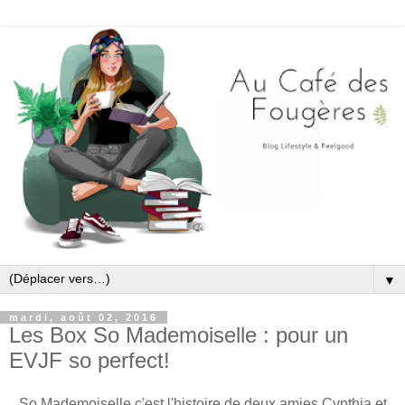
▼
mardi, août 02, 2016
Les Box So Mademoiselle : pour un
EVJF so perfect!
So Mademoiselle c'est l'histoire de deux amies Cynthia et