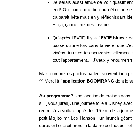
Je serais aussi émue de voir quasimen
end! Oui parce que bon au début on se
ça parait bête mais en y réfléchissant bi
Et ça, ça me met des frissons...
Qu'après l'EVJF, il y a
l'EVJF blues
: ce
passe qu'une fois dans ta vie et que c'éta
vidéos, tu uses tes souvenirs tellement t
tout l'appartement.... J'veux y retournerrrr
Mais comme les photos parlent souvent bien plus 
^^ Merci à
l'application BOOMRANG
dont je su
Au programme?
Une location de maison dans un
siiii j'vous jure!!), une journée folle à
Disney
avec 
rentrer à la voiture après les 15 km de la journée 
petit
Mojito
mit Les Hanson ; un
brunch géant
corps entier a dit merci à la dame de l'accueil lol