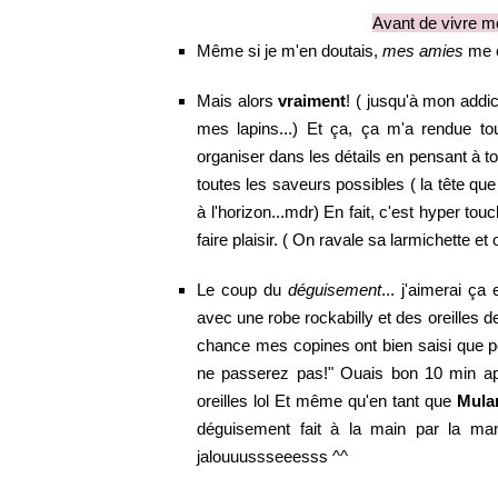
Avant de vi
vre m
Même si je m'en doutais,
mes amies
me c
Mais alors
vraiment
! ( jusqu'à mon addi
mes lapins...) Et ça, ça m'a rendue to
organiser dans les détails en pensant à tou
toutes les saveurs possibles ( la tête que
à l'horizon...mdr) En fait, c'est hyper to
faire plaisir. ( On ravale sa larmichette et o
Le coup du
déguisement
... j'aimerai ça
avec une robe rockabilly et des oreilles de 
chance mes copines ont bien saisi que 
ne passerez pas!" Ouais bon 10 min aprè
oreilles lol Et même qu'en tant que
Mulan
déguisement fait à la main par la ma
jalouuussseeesss ^^