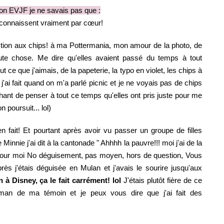
on EVJF je ne savais pas que :
onnaissent vraiment par cœur!
ction aux chips! à ma Pottermania, mon amour de la photo, de
ute chose. Me dire qu'elles avaient passé du temps à tout
t ce que j'aimais, de la papeterie, la typo en violet, les chips à
 j'ai fait quand on m'a parlé picnic et je ne voyais pas de chips
uchant de penser à tout ce temps qu'elles ont pris juste pour me
n poursuit... lol)
 en fait! Et pourtant après avoir vu passer un groupe de filles
Minnie j'ai dit à la cantonade " Ahhhh la pauvre!!! moi j'ai de la
pour moi No déguisement, pas moyen, hors de question, Vous
s j'étais déguisée en Mulan et j'avais le sourire jusqu'aux
 à Disney, ça le fait carrément! lol
J'étais plutôt fière de ce
man de ma témoin et je peux vous dire que j'ai fait des