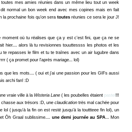
t toutes mes amies réunies dans un même lieu tout un week
 dit normal un bon week end avec mes copines mais en fait
en la prochaine fois qu'on sera
toutes
réunies ce sera le jour J!
 moment où tu réalises que ça y est c'est fini, que ça ne se
it hier.... alors là tu revisionnes touuttessss les photos et les
u te repasses le film et tu te traînes avec un air lugubre dans
rrrr ( ça promet pour l'après mariage... lol)
que les mots.... ( oui et j'ai une passion pour les GIFs aussi
is archi fan! :D
e vraie ville à la
Wisteria Lane
( les poubelles étaient
pastel
!!!
chasse aux trésors :D, une
claudication
très mal cachée pour
lol ( jusqu'à la fin on est resté jusqu'à la touttteee fin lol), un
et Ôh Graal sublissime....
une demi journée au SPA
... Mon